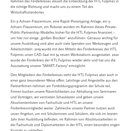
Rahmen des Förderkreises steuert die Entwicklung der HTL Fulpmes in
die richtige Richtung und macht uns zu einem Teil des
Wirtschaftsstandortes.
Ein 3-Achsen-Fräszentrum, eine Rapid-Prototyping-Anlage, ein 5-
Achsen-Fräszentrum, ein Roboter wurden im Rahmen dieses Private-
Public-Partnership-Modelles bisher für die HTL Fulpmes finanziert –
um hier nur einige „großen Brocken“ anzuführen. Genauso wichtig für
unsere Ausbildung sind aber auch viele Spenden von Werkzeugen und
Arbeitsmitteln. 2019 wurde mit den Mitteln des Förderkreises der HTL
Fulpmes unser CAD-Saal mit 34 neuen Workstations ausgestattet. 2020
wurde der Förderkreis der HTL Fulpmes wieder aktiv und hat uns die
Ausstattung unserer "SMART-Factory" ermöglicht.
Den Mitgliedern des Förderkreises steht die HTL Fulpmes aber auch in
einer ganz besonderen Weise offen: Lehrlinge und Angestellte aus den
Partnerfirmen nehmen am Fortbildungsprogramm der Schule teil,
Firmen buchen unsere Räumlichkeiten zur Abhaltung von Seminaren
und Vorträgen, wir vermieten Schaukästen und geben unsere
Absolventenlisten von Fachschule und HTL an unsere
Förderkreismitglieder weiter. Zahlreiche unserer Partner nutzen auch
unser Angebot, um mit Schülerinnen und Schülern, die sich im letzten
Jahr ihrer Ausbildung befinden, im Rahmen von Abschlussarbeiten in
der Fachschule und Diplomarbeiten in der HTL, einen besonders engen
Kontakt zu schließen.