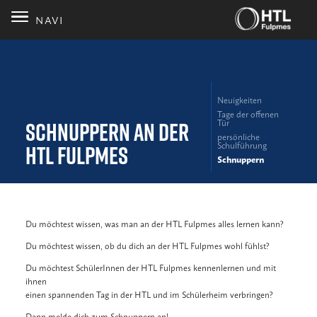
NAVI
Neuigkeiten
Tage der offenen
Schnuppern an der
Tür
persönliche
Schulführung
HTL Fulpmes
Schnuppern
Du möchtest wissen, was man an der HTL Fulpmes alles lernen kann?
Du möchtest wissen, ob du dich an der HTL Fulpmes wohl fühlst?
Du möchtest SchülerInnen der HTL Fulpmes kennenlernen und mit
ihnen
einen spannenden Tag in der HTL und im Schülerheim verbringen?
Dann melde dich zum Schnuppern an!