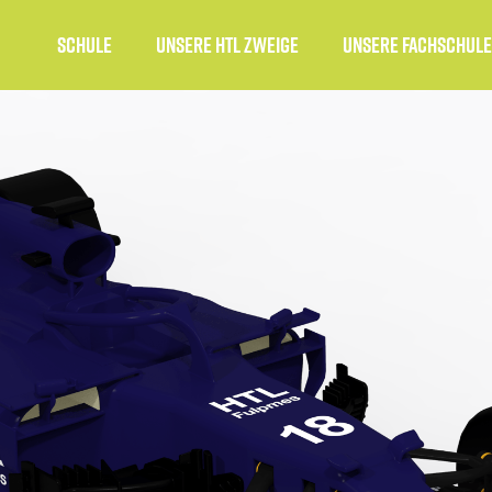
Schule
unsere HTL Zweige
Unsere Fachschule