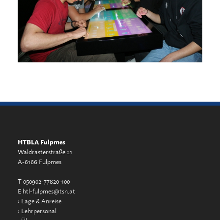
HTBLA Fulpmes
Waldrasterstraße 21
A-6166 Fulpmes
T 050902-77820-100
E
htl-fulpmes@tsn.at
›
Lage & Anreise
›
Lehrpersonal