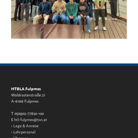
HTBLA Fulpmes
Waldrasterstraße 21
A-6166 Fulpmes
T 050902-77820-100
E
htl-fulpmes@tsn.at
›
Lage & Anreise
›
Lehrpersonal
›
Über uns