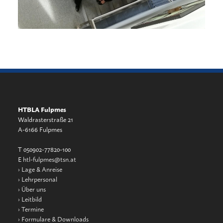
HTBLA Fulpmes
Waldrasterstraße 21
A-6166 Fulpmes
T 050902-77820-100
E
htl-fulpmes@tsn.at
›
Lage & Anreise
›
Lehrpersonal
›
Über uns
›
Leitbild
›
Termine
›
Formulare & Downloads